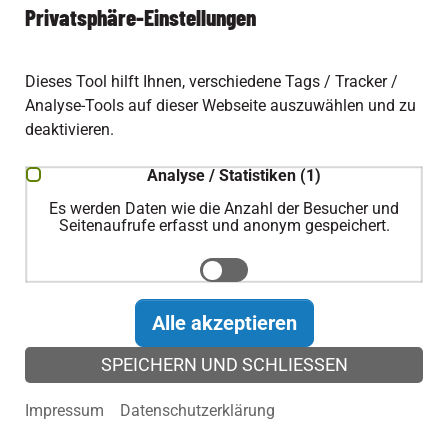
Privatsphäre-Einstellungen
Wie schnell können Aluboxen geliefert
Dieses Tool hilft Ihnen, verschiedene Tags / Tracker /
werden?
Analyse-Tools auf dieser Webseite auszuwählen und zu
deaktivieren.
In welchen Bereichen werden
Aluminiumboxen genutzt?
Analyse / Statistiken (1)
Es werden Daten wie die Anzahl der Besucher und
Seitenaufrufe erfasst und anonym gespeichert.
Sind Sonderanfertigungen möglich?
Sind ALUTEC Aluboxen wasserdicht?
Alle akzeptieren
SPEICHERN UND SCHLIESSEN
Sind die Aluminiumboxen abschließbar?
Impressum
Datenschutzerklärung