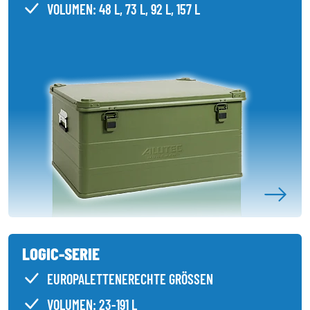
VOLUMEN: 48 L, 73 L, 92 L, 157 L
LOGIC-SERIE
EUROPALETTENERECHTE GRÖSSEN
VOLUMEN: 23-191 L